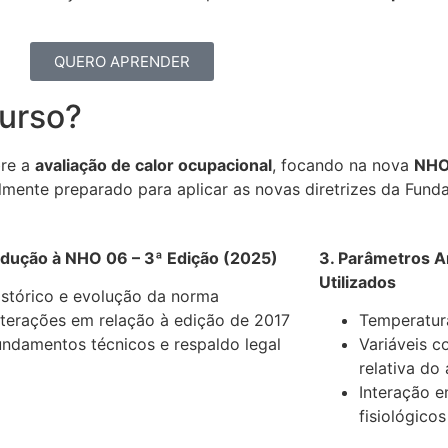
QUERO APRENDER
curso?
bre a
avaliação de calor ocupacional
, focando na nova
NHO
lmente preparado para aplicar as novas diretrizes da Fund
rodução à NHO 06 – 3ª Edição (2025)
3. Parâmetros Am
Utilizados
istórico e evolução da norma
lterações em relação à edição de 2017
Temperatur
undamentos técnicos e respaldo legal
Variáveis 
relativa do
Interação e
fisiológicos