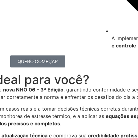
A impleme
e controle
QUERO COMEÇAR
deal para você?
 a
nova NHO 06 – 3ª Edição
, garantindo conformidade e se
car corretamente a norma e enfrentar os desafios do dia a d
om casos reais e a tomar decisões técnicas corretas durant
monitores de estresse térmico, e a aplicar as
equações esp
dos precisos e completos
.
a
atualização técnica
e comprova sua
credibilidade profiss