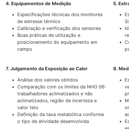
4. Equipamentos de Medição
5. Est
Especificações técnicas dos monitores
E
de estresse térmico
S
Calibração e verificação dos sensores
I
Boas práticas de utilização e
r
posicionamento do equipamento em
C
campo
p
7. Julgamento da Exposição ao Calor
8. Med
Análise dos valores obtidos
E
Comparação com os limites da NHO 06:
v
trabalhadores aclimatizados e não
p
aclimatizados, região de incerteza e
M
valor teto
o
Definição da taxa metabólica conforme
a
o tipo de atividade desenvolvida
E
e