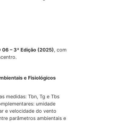
 06 – 3ª Edição (2025)
, com
acentro.
bientais e Fisiológicos
as medidas: Tbn, Tg e Tbs
complementares: umidade
 ar e velocidade do vento
ntre parâmetros ambientais e