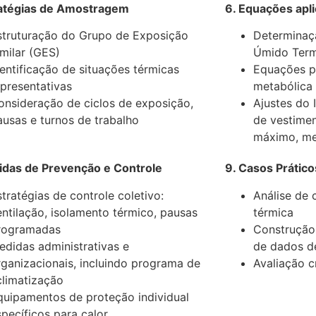
ratégias de Amostragem
6. Equações apl
struturação do Grupo de Exposição
Determinaç
imilar (GES)
Úmido Term
dentificação de situações térmicas
Equações pa
epresentativas
metabólica
onsideração de ciclos de exposição,
Ajustes do 
ausas e turnos de trabalho
de vestimen
máximo, me
idas de Prevenção e Controle
9. Casos Prático
stratégias de controle coletivo:
Análise de 
entilação, isolamento térmico, pausas
térmica
rogramadas
Construção 
edidas administrativas e
de dados 
rganizacionais, incluindo programa de
Avaliação c
climatização
quipamentos de proteção individual
specíficos para calor