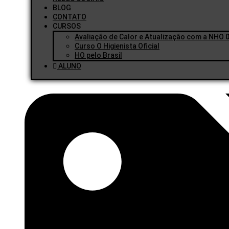
BLOG
CONTATO
CURSOS
Avaliação de Calor e Atualização com a NHO 0
Curso O Higienista Oficial
HO pelo Brasil
ALUNO