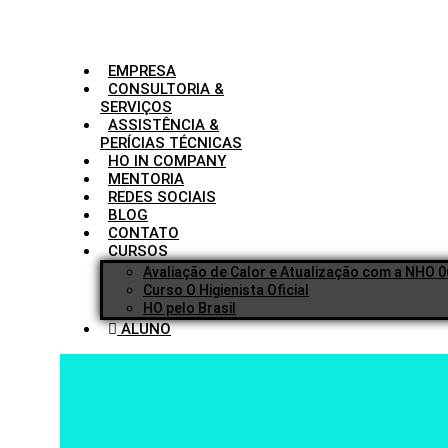
Ir
para
o
conteúdo
EMPRESA
CONSULTORIA &
SERVIÇOS
ASSISTÊNCIA &
PERÍCIAS TÉCNICAS
HO IN COMPANY
MENTORIA
REDES SOCIAIS
BLOG
CONTATO
CURSOS
Avaliação de Calor e Atualização com a NHO 0
Curso O Higienista Oficial
HO pelo Brasil
ALUNO