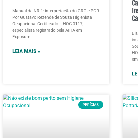
Ca
In
Manual da NR-1: interpretação do GRO e PGR
Ca
Por Gustavo Rezende de Souza Higienista
Ocupacional Certificado – HOC 0117,
especialista registrado pela AIHA em
Bis
Exposure
ins
Sou
LEIA MAIS »
HOC
em 
LE
PERÍCIAS