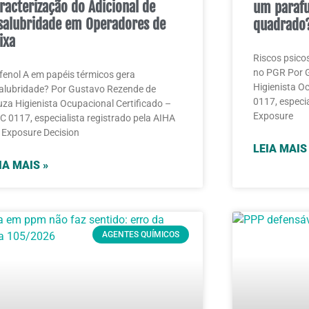
racterização do Adicional de
um paraf
salubridade em Operadores de
quadrado
ixa
Riscos psico
no PGR Por 
fenol A em papéis térmicos gera
Higienista O
alubridade? Por Gustavo Rezende de
0117, especi
za Higienista Ocupacional Certificado –
Exposure
 0117, especialista registrado pela AIHA
Exposure Decision
LEIA MAIS
IA MAIS »
AGENTES QUÍMICOS