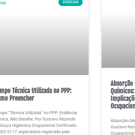
PERÍCIAS
Absorção 
mpo Técnica Utilizada no PPP:
Químicos:
mo Preencher
Implicaçõ
Ocupacion
po “Técnica Utilizada” no PPP: Evidência
nica, Não Detalhe. Por Gustavo Rezende
Absorção Dé
Souza Higienista Ocupacional Certificado
Gustavo Reze
OC 0117, especialista registrado pela
Ocupacional 