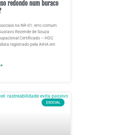
uso redondo num buraco
?
ssociais na NR-01: erro comum
Gustavo Rezende de Souza
cupacional Certificado – HOC
alista registrado pela AIHA em
 »
ESOCIAL