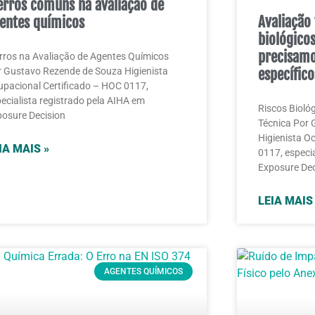
erros comuns na avaliação de
Avaliação 
entes químicos
biológico
precisamos
rros na Avaliação de Agentes Químicos
 Gustavo Rezende de Souza Higienista
específico
pacional Certificado – HOC 0117,
ecialista registrado pela AIHA em
Riscos Bioló
osure Decision
Técnica Por
Higienista O
IA MAIS »
0117, especi
Exposure Dec
LEIA MAIS
AGENTES QUÍMICOS