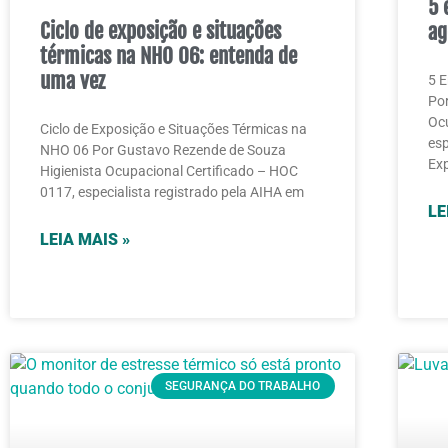
5 
Ciclo de exposição e situações
ag
térmicas na NHO 06: entenda de
uma vez
5 E
Por
Ocu
Ciclo de Exposição e Situações Térmicas na
esp
NHO 06 Por Gustavo Rezende de Souza
Exp
Higienista Ocupacional Certificado – HOC
0117, especialista registrado pela AIHA em
LE
LEIA MAIS »
SEGURANÇA DO TRABALHO