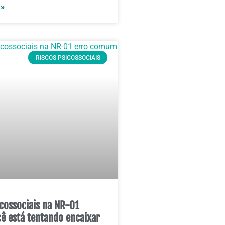
 »
RISCOS PSICOSSOCIAIS
icossociais na NR-01
cê está tentando encaixar