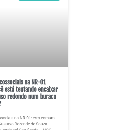
icossociais na NR-01
cê está tentando encaixar
uso redondo num buraco
?
ssociais na NR-01: erro comum
Gustavo Rezende de Souza