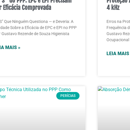
“S” do PPP: EPC e EPI Precisam
Proteção 
r Eficácia Comprovada
4 kHz
S” Que Ninguém Questiona — e Deveria: A
Erros na Pro
dade Sobre a Eficácia de EPC e EPI no PPP
Frequência d
 Gustavo Rezende de Souza Higienista
Gustavo Reze
Ocupacional 
IA MAIS »
LEIA MAIS
PERÍCIAS