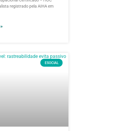
cupacional Certificado – HOC
alista registrado pela AIHA em
 »
ESOCIAL