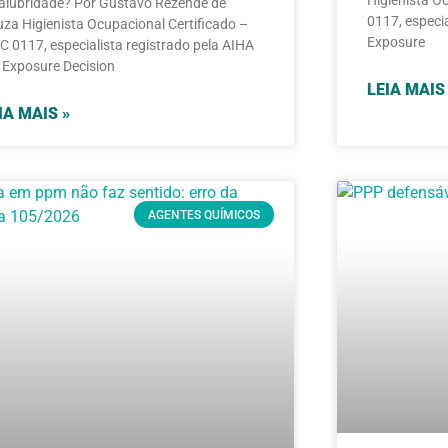
Higienista O
alubridade? Por Gustavo Rezende de
0117, especi
za Higienista Ocupacional Certificado –
Exposure
 0117, especialista registrado pela AIHA
Exposure Decision
LEIA MAIS
IA MAIS »
AGENTES QUÍMICOS