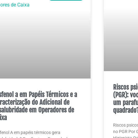
Riscos ps
sfenol a em Papéis Térmicos e a
(PGR): vo
racterização do Adicional de
um paraf
salubridade em Operadores de
quadrado
ixa
Riscos psico
no PGR Por 
fenol A em papéis térmicos gera