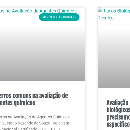
AGENTES QUÍMICOS
erros comuns na avaliação de
Avaliação 
entes químicos
biológico
precisamos
rros na Avaliação de Agentes Químicos
 Gustavo Rezende de Souza Higienista
específico
pacional Certificado – HOC 0117,